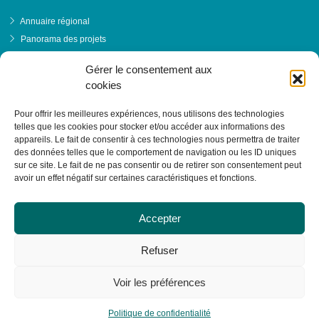
Annuaire régional
Panorama des projets
Événements
Gérer le consentement aux
Financements
cookies
PRENDRE RENDEZ-VOUS
Pour offrir les meilleures expériences, nous utilisons des technologies
telles que les cookies pour stocker et/ou accéder aux informations des
appareils. Le fait de consentir à ces technologies nous permettra de traiter
des données telles que le comportement de navigation ou les ID uniques
sur ce site. Le fait de ne pas consentir ou de retirer son consentement peut
avoir un effet négatif sur certaines caractéristiques et fonctions.
Accepter
Refuser
Voir les préférences
© RESACOOP 2026 - Tous droits réservés
Politique de confidentialité
Réalisation :
La Luciole Digitale