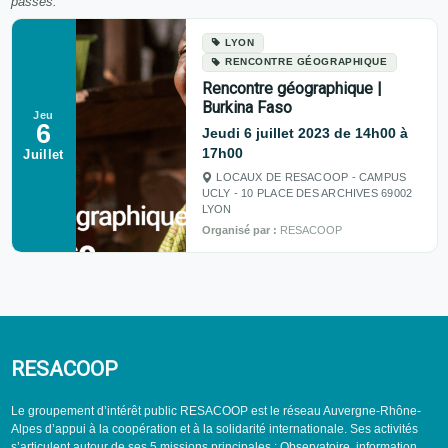
passés.
LYON
RENCONTRE GÉOGRAPHIQUE
Rencontre géographique |
Burkina Faso
Jeu
6
Jeudi 6 juillet 2023 de 14h00 à
17h00
Juillet
LOCAUX DE RESACOOP - CAMPUS
UCLY - 10 PLACE DES ARCHIVES 69002
LYON
Organisé par :
RESACOOP
RESACOOP
Le groupement d’intérêt public RESACOOP est le réseau Auvergne-Rhône-
Alpes d’appui à la coopération et à la solidarité internationale. Ses activités
s’articulent autour de ses 5 missions principales : Observatoire, information,