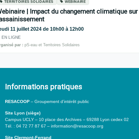
TERRITOIRES SOLIDAIRES
WEBINAIRE
ebinaire | Impact du changement climatique sur le
’assainissement
eudi 11 juillet 2024 de 10h00 à 12h00
EN LIGNE
ganisé par :
pS-eau et Territoires Solidaires
Informations pratiques
RESACOOP
– Groupement d’intérêt public
Site Lyon (siège)
Campus UCLY – 10 place des Archives – 69288 Lyon cedex 02
Tél. : 04 72 77 87 67 – information@resacoop.org
Site Clermont-Ferrand