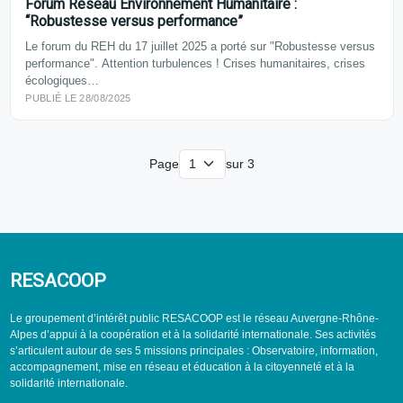
Forum Réseau Environnement Humanitaire :
“Robustesse versus performance”
Le forum du REH du 17 juillet 2025 a porté sur "Robustesse versus
performance". Attention turbulences ! Crises humanitaires, crises
écologiques…
PUBLIÉ LE 28/08/2025
Page
sur 3
RESACOOP
Le groupement d’intérêt public RESACOOP est le réseau Auvergne-Rhône-
Alpes d’appui à la coopération et à la solidarité internationale. Ses activités
s’articulent autour de ses 5 missions principales : Observatoire, information,
accompagnement, mise en réseau et éducation à la citoyenneté et à la
solidarité internationale.