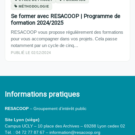
MÉTHODOLOGIE
Se former avec RESACOOP | Programme de
formation 2024/2025
RESACOOP vous propose régulièrement des formations
pour vous accompagner dans vos projets. Cela passe
notamment par un cycle de cinq…
PUBLIÉ LE 02/12/2024
Informations pratiques
RESACOOP
– Groupement d’intérêt public
Site Lyon (siège)
Campus UCLY – 10 place des Archives – 69288 Lyon cedex 02
Tél. : 04 72 77 87 67 – information@resacoop.org