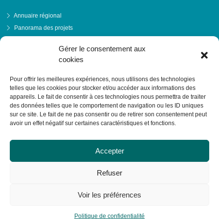
Annuaire régional
Panorama des projets
Événements
Gérer le consentement aux
Financements
cookies
PRENDRE RENDEZ-VOUS
Pour offrir les meilleures expériences, nous utilisons des technologies
telles que les cookies pour stocker et/ou accéder aux informations des
appareils. Le fait de consentir à ces technologies nous permettra de traiter
des données telles que le comportement de navigation ou les ID uniques
sur ce site. Le fait de ne pas consentir ou de retirer son consentement peut
avoir un effet négatif sur certaines caractéristiques et fonctions.
Accepter
Refuser
Voir les préférences
© RESACOOP 2026 - Tous droits réservés
Politique de confidentialité
Réalisation :
La Luciole Digitale