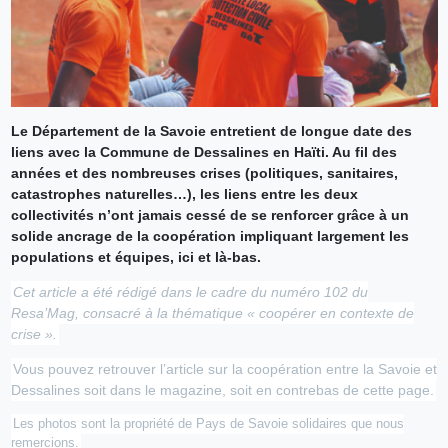
Le Département de la Savoie entretient de longue date des
liens avec la Commune de Dessalines en Haïti. Au fil des
années et des nombreuses crises (politiques, sanitaires,
catastrophes naturelles…), les liens entre les deux
collectivités n’ont jamais cessé de se renforcer grâce à un
solide ancrage de la coopération impliquant largement les
populations et équipes, ici et là-bas.
Cet article a été rédigé dans le cadre du numéro 102 du
Resa’Mag, consacré à la thématique « coopérer en contexte de
crise ».
Vous pouvez retrouver l’article sur la coopération entre la Savoie et
Dessalines soit dans le magazine, soit en contrebas de cette page.
Les photos sont la propriété de Pays de Savoie solidaires que nous
remercions.