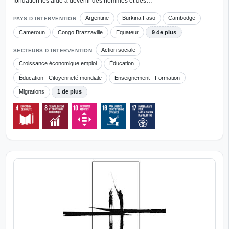
fondation les aide à devenir des hommes et des…
Argentine
Burkina Faso
Cambodge
PAYS D’INTERVENTION
Cameroun
Congo Brazzaville
Equateur
9 de plus
Action sociale
SECTEURS D’INTERVENTION
Croissance économique emploi
Éducation
Éducation - Citoyenneté mondiale
Enseignement - Formation
Migrations
1 de plus