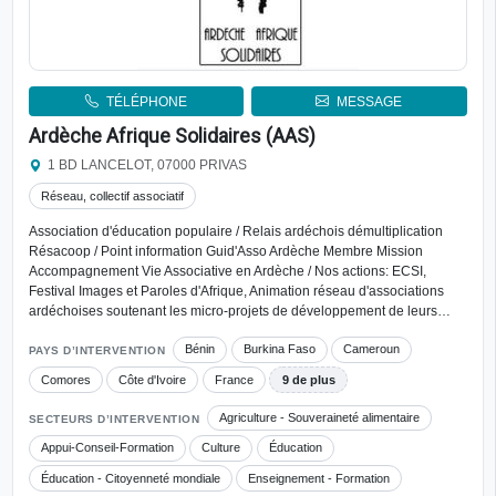
TÉLÉPHONE
MESSAGE
Ardèche Afrique Solidaires (AAS)
1 BD LANCELOT, 07000 PRIVAS
Réseau, collectif associatif
Association d'éducation populaire / Relais ardéchois démultiplication
Résacoop / Point information Guid'Asso Ardèche Membre Mission
Accompagnement Vie Associative en Ardèche / Nos actions: ECSI,
Festival Images et Paroles d'Afrique, Animation réseau d'associations
ardéchoises soutenant les micro-projets de développement de leurs…
Bénin
Burkina Faso
Cameroun
PAYS D’INTERVENTION
Comores
Côte d'Ivoire
France
9 de plus
Agriculture - Souveraineté alimentaire
SECTEURS D’INTERVENTION
Appui-Conseil-Formation
Culture
Éducation
Éducation - Citoyenneté mondiale
Enseignement - Formation