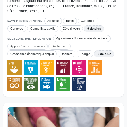
rassemble aujourd’hui près de 180 collectivités territoriales de 20 pays
de l’espace francophone (Belgique, France, Roumanie, Maroc, Tunisie,
Côte d’Ivoire, Bénin, …).…
Arménie
Bénin
Cameroun
PAYS D’INTERVENTION
Comores
Congo Brazzaville
Côte d'Ivoire
9 de plus
Agriculture - Souveraineté alimentaire
SECTEURS D’INTERVENTION
Appui-Conseil-Formation
Biodiversité
Croissance économique emploi
Déchets
Énergie
2 de plus