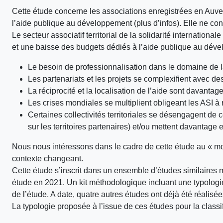
Cette étude concerne les associations enregistrées en Auver
l’aide publique au développement (plus d’infos). Elle ne conc
Le secteur associatif territorial de la solidarité internation
et une baisse des budgets dédiés à l’aide publique au dévelo
Le besoin de professionnalisation dans le domaine de l
Les partenariats et les projets se complexifient avec de
La réciprocité et la localisation de l’aide sont davantag
Les crises mondiales se multiplient obligeant les ASI à re
Certaines collectivités territoriales se désengagent de c
sur les territoires partenaires) et/ou mettent davantage e
Nous nous intéressons dans le cadre de cette étude au « mo
contexte changeant.
Cette étude s’inscrit dans un ensemble d’études similaire
étude en 2021. Un kit méthodologique incluant une typologi
de l’étude. A date, quatre autres études ont déjà été réalisé
La typologie proposée à l’issue de ces études pour la classif