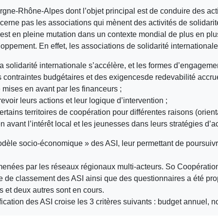
gne-Rhône-Alpes dont l’objet principal est de conduire des actio
erne pas les associations qui mènent des activités de solidarité 
ale est en pleine mutation dans un contexte mondial de plus en pl
ppement. En effet, les associations de solidarité internationale
a solidarité internationale s’accélère, et les formes d’engagem
s contraintes budgétaires et des exigencesde redevabilité accrue
e mises en avant par les financeurs ;
voir leurs actions et leur logique d’intervention ;
ertains territoires de coopération pour différentes raisons (orien
n avant l’intérêt local et les jeunesses dans leurs stratégies d’a
dèle socio-économique » des ASI, leur permettant de poursuivre 
s menées par les réseaux régionaux multi-acteurs. So Coopérat
e de classement des ASI ainsi que des questionnaires a été pro
es et deux autres sont en cours.
ication des ASI croise les 3 critères suivants : budget annuel, 