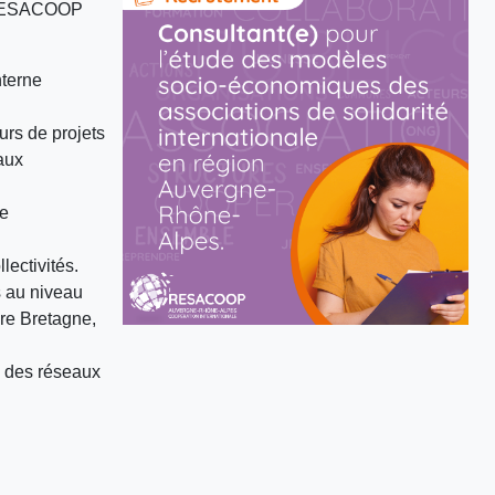
t, RESACOOP
nterne
urs de projets
aux
de
lectivités.
s au niveau
re Bretagne,
e des réseaux