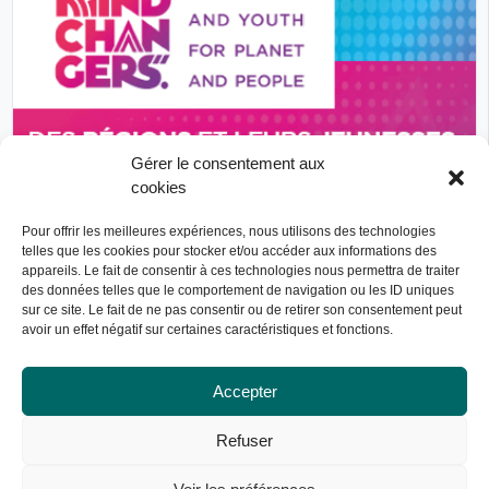
Gérer le consentement aux
cookies
En cours
Pour offrir les meilleures expériences, nous utilisons des technologies
telles que les cookies pour stocker et/ou accéder aux informations des
Mindchangers
appareils. Le fait de consentir à ces technologies nous permettra de traiter
RESACOOP
des données telles que le comportement de navigation ou les ID uniques
sur ce site. Le fait de ne pas consentir ou de retirer son consentement peut
France
PAYS D’INTERVENTION
avoir un effet négatif sur certaines caractéristiques et fonctions.
Appui-Conseil-Formation
Éducation
SECTEURS D’INTERVENTION
Éducation - Citoyenneté mondiale
Égalité H-F
Environnement
Accepter
Information
Refuser
Autre financeur : Union Européenne