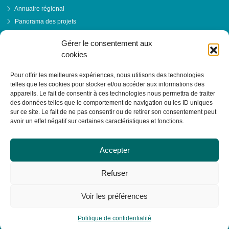
Annuaire régional
Panorama des projets
Événements
Gérer le consentement aux
Financements
cookies
PRENDRE RENDEZ-VOUS
Pour offrir les meilleures expériences, nous utilisons des technologies
telles que les cookies pour stocker et/ou accéder aux informations des
appareils. Le fait de consentir à ces technologies nous permettra de traiter
des données telles que le comportement de navigation ou les ID uniques
sur ce site. Le fait de ne pas consentir ou de retirer son consentement peut
avoir un effet négatif sur certaines caractéristiques et fonctions.
Accepter
Refuser
Voir les préférences
© RESACOOP 2026 - Tous droits réservés
Politique de confidentialité
Réalisation :
La Luciole Digitale