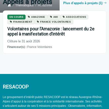
Appels à projets
Plus d'appels à projets (1)
Thématiques
Amazonie
EN COURS
AMAZONIE
AMI
ASSOCIATIONS
FINANCEMENT
FRANCE VOLONTAIRES
Volontaires pour l’Amazonie : lancement du 2e
appel à manifestation d’intérêt
Clôture le 31 août 2026
Financeur(s) :
France Volontaires
RESACOOP
Le groupement d’intérêt public RESACOOP est le réseau Auvergne-Rhône-
Alpes d’appui à la coopération et à la solidarité internationale. Ses activités
s’articulent autour de ses 5 missions principales : Observatoire, information,