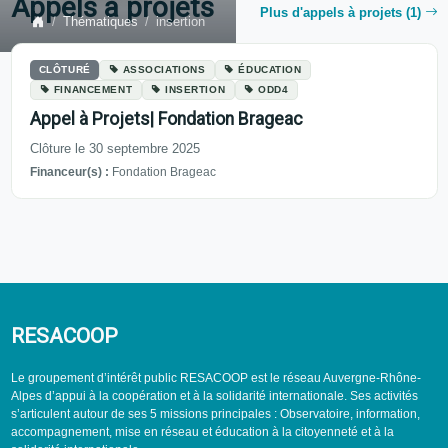
Appels à projets
Plus d'appels à projets (1)
Thématiques
insertion
CLÔTURÉ
ASSOCIATIONS
ÉDUCATION
FINANCEMENT
INSERTION
ODD4
Appel à Projets| Fondation Brageac
Clôture le 30 septembre 2025
Financeur(s) :
Fondation Brageac
RESACOOP
Le groupement d’intérêt public RESACOOP est le réseau Auvergne-Rhône-
Alpes d’appui à la coopération et à la solidarité internationale. Ses activités
s’articulent autour de ses 5 missions principales : Observatoire, information,
accompagnement, mise en réseau et éducation à la citoyenneté et à la