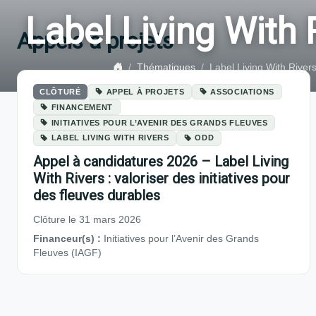
Label Living With 
Appels à projets
Thématiques
Label Living With River
CLÔTURÉ
APPEL À PROJETS
ASSOCIATIONS
FINANCEMENT
INITIATIVES POUR L’AVENIR DES GRANDS FLEUVES
LABEL LIVING WITH RIVERS
ODD
Appel à candidatures 2026 – Label Living
With Rivers : valoriser des initiatives pour
des fleuves durables
Clôture le 31 mars 2026
Financeur(s) :
Initiatives pour l’Avenir des Grands
Fleuves (IAGF)