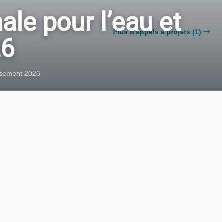
ale pour l’eau et
Plus d'appels à projets (1)
26
issement 2026