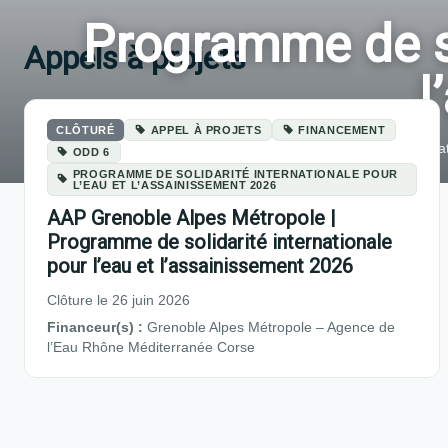
Programme de sol
Appels à projets
l
CLÔTURÉ
APPEL À PROJETS
FINANCEMENT
Thémat
ODD 6
PROGRAMME DE SOLIDARITÉ INTERNATIONALE POUR
L’EAU ET L’ASSAINISSEMENT 2026
AAP Grenoble Alpes Métropole |
Programme de solidarité internationale
pour l’eau et l’assainissement 2026
Clôture le 26 juin 2026
Financeur(s) :
Grenoble Alpes Métropole – Agence de
l’Eau Rhône Méditerranée Corse