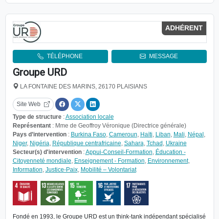
ADHÉRENT
TÉLÉPHONE
MESSAGE
Groupe URD
LA FONTAINE DES MARINS, 26170 PLAISIANS
Site Web
Type de structure
:
Association locale
Représentant
: Mme de Geoffroy Véronique (Directrice générale)
Pays d’intervention
:
Burkina Faso
,
Cameroun
,
Haïti
,
Liban
,
Mali
,
Népal
,
Niger
,
Nigéria
,
République centrafricaine
,
Sahara
,
Tchad
,
Ukraine
Secteur(s) d'intervention
:
Appui-Conseil-Formation
,
Éducation -
Citoyenneté mondiale
,
Enseignement - Formation
,
Environnement
,
Information
,
Justice-Paix
,
Mobilité – Volontariat
Fondé en 1993, le Groupe URD est un think-tank indépendant spécialisé