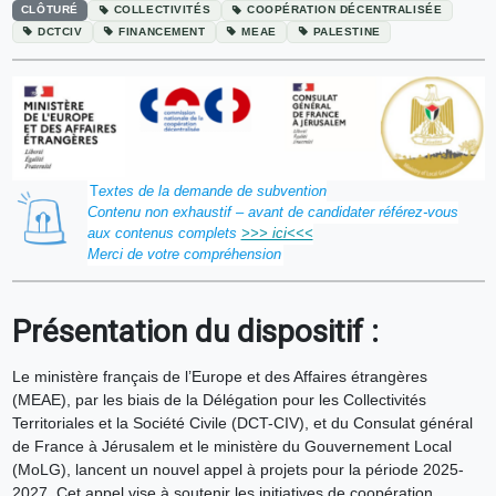
CLÔTURÉ
COLLECTIVITÉS
COOPÉRATION DÉCENTRALISÉE
DCTCIV
FINANCEMENT
MEAE
PALESTINE
T
extes de la demande de subvention
Contenu non exhaustif – avant de candidater référez-vous
aux contenus complets
>>> ici<<<
Merci de votre compréhension
Présentation du dispositif :
Le ministère français de l’Europe et des Affaires étrangères
(MEAE), par les biais de la Délégation pour les Collectivités
Territoriales et la Société Civile (DCT-CIV), et du Consulat général
de France à Jérusalem et le ministère du Gouvernement Local
(MoLG), lancent un nouvel appel à projets pour la période 2025-
2027. Cet appel vise à soutenir les initiatives de coopération