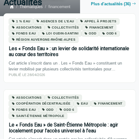
Actualités
Plus d'actualités (36)
Thématiques
financement
1 % EAU
AGENCES DE L'EAU
APPEL À PROJETS
ASSOCIATIONS
COLLECTIVITÉS
FINANCEMENT
FONDS EAU
LOI OUDIN-SANTINI
ODD
ODD 6
RÉGION AUVERGNE-RHÔNE-ALPES
Les « Fonds Eau » : un levier de solidarité internationale
au cœur des territoires
Cet article s'inscrit dans un . Les « Fonds Eau » constituent un
levier mobilisé par plusieurs collectivités territoriales pour…
PUBLIÉ LE 28/04/2026
ASSOCIATIONS
COLLECTIVITÉS
COOPÉRATION DÉCENTRALISÉE
EAU
FINANCEMENT
FONDS EAU
ODD
ODD 6
SAINT-ÉTIENNE MÉTROPOLE
Le « Fonds Eau » de Saint-Étienne Métropole : agir
localement pour l’accès universel à l’eau