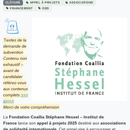
CLÔTURÉ
APPEL À PROJETS
ASSOCIATIONS
FINANCEMENT
ODD
T
extes de la
demande de
subvention
Contenu non
exhaustif –
avant de
candidater
référez-vous
aux contenus
complets
>>>
ici<<<
Merci de votre compréhension
La
Fondation Coallia Stéphane Hessel – Institut de
France
lance son
appel à projets 2025
destiné aux
associations
de solidarité internationale
. Cet appel vise à encourager et