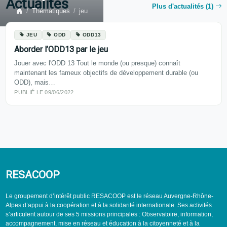
Actualités
Plus d'actualités (1)
Thématiques
jeu
JEU
ODD
ODD13
Aborder l’ODD13 par le jeu
Jouer avec l'ODD 13 Tout le monde (ou presque) connaît
maintenant les fameux objectifs de développement durable (ou
ODD), mais…
PUBLIÉ LE 09/06/2022
RESACOOP
Le groupement d’intérêt public RESACOOP est le réseau Auvergne-Rhône-
Alpes d’appui à la coopération et à la solidarité internationale. Ses activités
s’articulent autour de ses 5 missions principales : Observatoire, information,
accompagnement, mise en réseau et éducation à la citoyenneté et à la