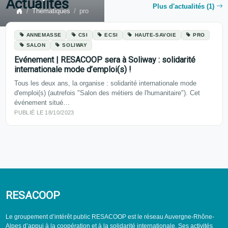
Actualités
Plus d'actualités (1)
Thématiques
pro
ANNEMASSE
CSI
ECSI
HAUTE-SAVOIE
PRO
SALON
SOLIWAY
Evénement | RESACOOP sera à Soliway : solidarité
internationale mode d’emploi(s) !
Tous les deux ans, la organise : solidarité internationale mode
d'emploi(s) (autrefois "Salon des métiers de l'humanitaire"). Cet
événement situé…
PUBLIÉ LE 18/10/2023
RESACOOP
Le groupement d’intérêt public RESACOOP est le réseau Auvergne-Rhône-
Alpes d’appui à la coopération et à la solidarité internationale. Ses activités