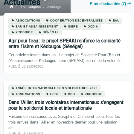
Actualités
Plus d'actualités (7)
Thématiques
proddige
ASSOCIATIONS
COOPÉRATION DÉCENTRALISÉE
EAU
EAU ET ASSAINISSEMENT
ISÈRE
ODD 6
PRODDIGE
SÉNÉGAL
Agir pour l’eau : le projet SPEAKI renforce la solidarité
entre l’Isère et Kédougou (Sénégal)
Cet article s’inscrit dans un . Le projet de Solidarité Pour l'Eau et
l'Assainissement Kédougou-Isère (SPEAKI) est né de la volonté…
PUBLIÉ LE 18/03/2026
ANNÉE INTERNATIONALE DES VOLONTAIRES 2026
ASSOCIATIONS
ECSI
ODD
PRODDIGE
Dans l’Allier, trois volontaires internationaux s’engagent
pour la solidarité locale et internationale
Faisons connaissance avec Séraphine, Chiheb et Lorie, tous les
trois arrivés dans l’Allier en novembre dernier pour une mission
de…
PUBLIÉ LE 18/03/2026