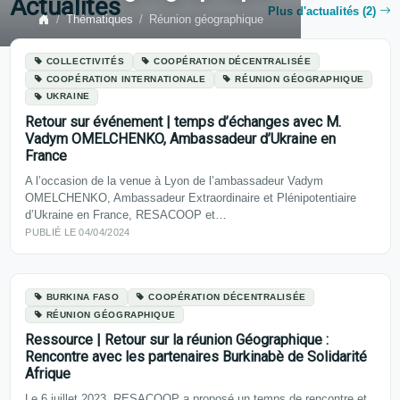
Actualités
Plus d'actualités (2)
Thématiques
Réunion géographique
COLLECTIVITÉS
COOPÉRATION DÉCENTRALISÉE
COOPÉRATION INTERNATIONALE
RÉUNION GÉOGRAPHIQUE
UKRAINE
Retour sur événement | temps d’échanges avec M.
Vadym OMELCHENKO, Ambassadeur d’Ukraine en
France
A l’occasion de la venue à Lyon de l’ambassadeur Vadym
OMELCHENKO, Ambassadeur Extraordinaire et Plénipotentiaire
d’Ukraine en France, RESACOOP et…
PUBLIÉ LE 04/04/2024
BURKINA FASO
COOPÉRATION DÉCENTRALISÉE
RÉUNION GÉOGRAPHIQUE
Ressource | Retour sur la réunion Géographique :
Rencontre avec les partenaires Burkinabè de Solidarité
Afrique
Le 6 juillet 2023, RESACOOP a proposé un temps de rencontre et