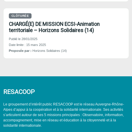
CLÔTURÉE
CHARGÉ(E) DE MISSION ECSI-Animation
territoriale – Horizons Solidaires (14)
Publié le 28/01/2025
Date limite : 15 mars 2025
Proposée par :
Horizons Solidaires (14)
RESACOOP
Le groupement d’intérêt public RESACOOP est le réseau Auvergne-Rhône-
Alpes d’appui à la coopération et à la solidarité internationale. Ses activités
s’articulent autour de ses 5 missions principales : Observatoire, information,
accompagnement, mise en réseau et éducation à la citoyenneté et à la
solidarité internationale.