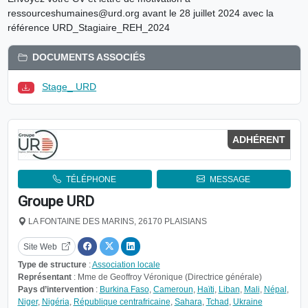
ressourceshumaines@urd.org avant le 28 juillet 2024 avec la
référence URD_Stagiaire_REH_2024
DOCUMENTS ASSOCIÉS
Stage_ URD
ADHÉRENT
TÉLÉPHONE
MESSAGE
Groupe URD
LA FONTAINE DES MARINS, 26170 PLAISIANS
Site Web
Type de structure
:
Association locale
Représentant
: Mme de Geoffroy Véronique (Directrice générale)
Pays d’intervention
:
Burkina Faso
,
Cameroun
,
Haïti
,
Liban
,
Mali
,
Népal
,
Niger
,
Nigéria
,
République centrafricaine
,
Sahara
,
Tchad
,
Ukraine