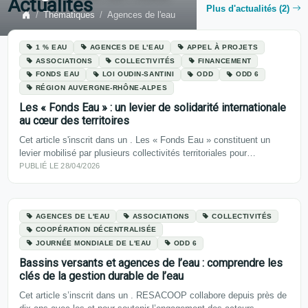
Actualités
Plus d'actualités (2)
Thématiques
Agences de l'eau
1 % EAU
AGENCES DE L'EAU
APPEL À PROJETS
ASSOCIATIONS
COLLECTIVITÉS
FINANCEMENT
FONDS EAU
LOI OUDIN-SANTINI
ODD
ODD 6
RÉGION AUVERGNE-RHÔNE-ALPES
Les « Fonds Eau » : un levier de solidarité internationale
au cœur des territoires
Cet article s'inscrit dans un . Les « Fonds Eau » constituent un
levier mobilisé par plusieurs collectivités territoriales pour…
PUBLIÉ LE 28/04/2026
AGENCES DE L'EAU
ASSOCIATIONS
COLLECTIVITÉS
COOPÉRATION DÉCENTRALISÉE
JOURNÉE MONDIALE DE L'EAU
ODD 6
Bassins versants et agences de l’eau : comprendre les
clés de la gestion durable de l’eau
Cet article s’inscrit dans un . RESACOOP collabore depuis près de